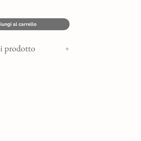
ungi al carrello
i prodotto
TI DI BOSCO.
 mirtilli, lamponi, more, miele,
della frutta; correttore di acidità:
.
00/100g
 per 100g:
72 kJ - 145 kcal
aturi 0g