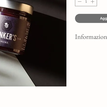
Aggi
Informazion
COMPOSTA DI FRUT
Ingredienti: fragole,
gelificante: pectina 
acido citrico; menta
Frutta utilizzata: 1
Peso netto: 230g.
Valori nutrizionali
Valore energetico 5
Grassi 0,4g
di cui: acidi grassi s
Carboidrati 33g
di cui: zuccheri 33g