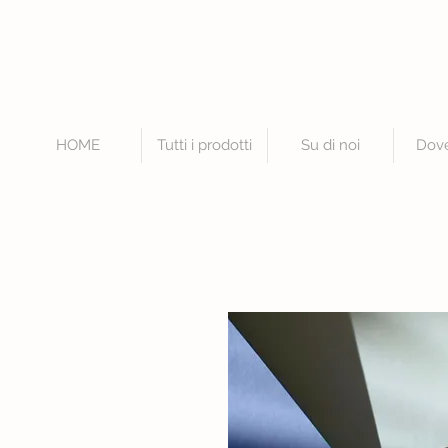
HOME
Tutti i prodotti
Su di noi
Dov