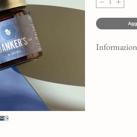
Aggi
Informazion
COMPOSTA DI MIR
Ingredienti: mirtilli
frutta; correttore di
Frutta utilizzata: 1
Peso netto: 230g.
Valori nutrizionali
Valore energetico 5
Grassi 0,1g
di cui: acidi grassi s
Carboidrati 33g
di cui: zuccheri 33g
Proteine 0,5g