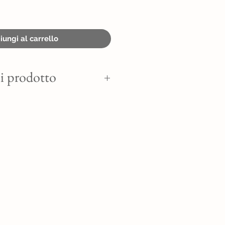
ungi al carrello
i prodotto
TILLO E ZENZERO.
, miele, gelificante: pectina della
 acidità: acido citrico; zenzero.
00/100g
 per 100g:
65 kJ - 135 kcal
aturi 0g