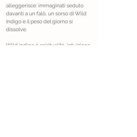
alleggerisce: immaginati seduto
davanti a un falò, un sorso di Wild
Indigo e il peso del giorno si
dissolve.
Wild indigo è spiritualità, intuizione.
Un istante sospeso, tra la terra e
l’aria.
Bevilo lentamente, lasciando che il
suo potere indaco esalti i tuoi sensi.
Un amaro artigianale ottenuto da
botaniche scelte a mano ed alcool
da grano tenero.
Wild Indigo: l’amaro del bosco.
Assapora la leggerezza che nasce